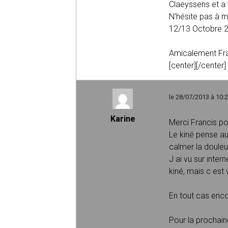
Claeyssens et a t
N’hésite pas à m
12/13 Octobre 2
Amicalement Fr
[center][/center]
le 28/07/2013 à 10:
Karine
Merci Francis pou
Le kiné pense au
calmer la douleu
J ai vu sur inter
kiné, mais c est 
En tout cas enco
Pour la prochain