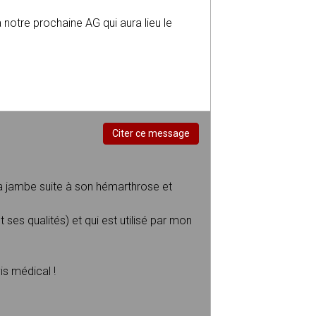
 notre prochaine AG qui aura lieu le
Citer ce message
sa jambe suite à son hémarthrose et
 ses qualités) et qui est utilisé par mon
is médical !