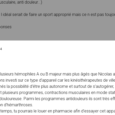
culaire, anti douleur...)
e l idéal serait de faire un sport approprié mais ce n est pas toujo
ponses
04
sieurs hémophiles A ou B majeur mais plus âgés que Nicolas a
ns investi sur ce type d’appareil car les kinésithérapeutes de ville 
és la possibilité d’être plus autonome et surtout de s’autogérer
nt plusieurs programmes, contractions musculaires en mode stat
st douloureuse. Parmi les programmes antidouleurs ils sont très 
on d’hémarthroses.
temps, tu pourrais le louer en pharmacie afin d’essayer cet appa