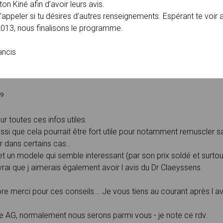
on Kiné afin d’avoir leurs avis.
’appeler si tu désires d’autres renseignements. Espérant te voir a
013, nous finalisons le programme.
ancis
29
r toutes ces infos utiles.
ssi que cela pourrait être fort utile pour notamment remuscler 
r dans certains cas..
net un modele qui semble interessant (par son prix soldé et surtout
vrai que j aimerais également avoir l avis du Dr Claeyssens.
re merci pour ces conseils... Je vous tiens au courant après l av
e AG, normalement nous serons parmi vous - je note ce rdv.