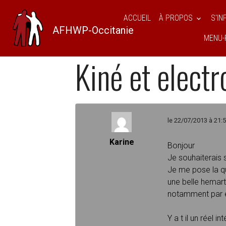
ACCUEIL
À PROPOS
S'I
AFHWP-Occitanie
MENU-
AFHWPO
Forum
L'hémophilie
Ki
Kiné et electr
le 22/07/2013 à 21:
Karine
Bonjour
Je souhaiterais s
Je me pose la qu
une belle hemart
notamment par e
Y a t il un réel 