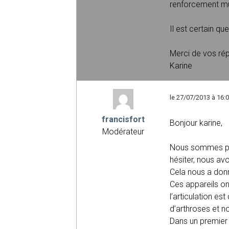
renforcement mus
Il est certain qu
Merci de vos ré
Karine
le 27/07/2013 à 16:
francisfort
Bonjour karine,
Modérateur
Nous sommes plu
hésiter, nous avo
Cela nous a donn
Ces appareils o
l’articulation e
d’arthroses et n
Dans un premier 