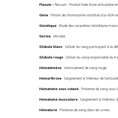
Flexum
= flessum : Position fixée d’une articulation e
Gène
: Portion de
chromosome
constitué d’un ADN r
Génétique
: Etude des caractères
héréditaires
trans
Germe
:
Microbe
Globule blanc
:
Cellule
du sang participant à la déf
Globule rouge
:
Cellule
du sang responsable du tra
Hématémèse
: Vomissement de sang rouge
Hémarthrose
: Saignement à l’intérieur de l’articula
Hématome sous cutané
: Présence de sang sous la
Hématome musculaire
: Saignement à l’intérieur
Hématurie
: Présence de sang dans les urines