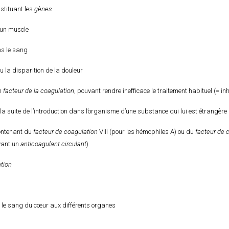
stituant les
gènes
d’un muscle
s le sang
 la disparition de la douleur
un
facteur de la coagulation
, pouvant rendre inefficace le traitement habituel (= in
la suite de l’introduction dans l’organisme d’une substance qui lui est étrangère
ontenant du
facteur de coagulation
VIII (pour les hémophiles A) ou du
facteur de 
yant un
anticoagulant circulant
)
tion
 le sang du cœur aux différents organes
n