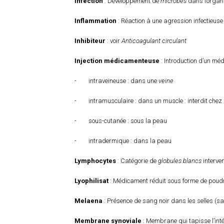
Infection
: Développement de
microbes
dans l’orga
Inflammation
: Réaction à une agression infectieus
Inhibiteur
: voir
Anticoagulant circulant
Injection médicamenteuse
: Introduction d’un méd
- intraveineuse : dans une
veine
- intramusculaire : dans un muscle : interdit chez 
- sous-cutanée : sous la peau
- intradermique : dans la peau
Lymphocytes
: Catégorie de
globules blancs
interve
Lyophilisat
: Médicament réduit sous forme de poudre
Melaena
: Présence de sang noir dans les selles (s
Membrane synoviale
: Membrane qui tapisse l’intéri