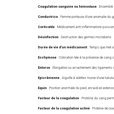
Coagulation sanguine ou hémostase
: Ensemble 
Conductrice
: Femme porteuse d’une anomalie du gèn
Corticoïde
: Médicament
anti-inflammatoire
puissant
Désinfection
: Destruction des
germes microbiens
Durée de vie d’un médicament
: Temps que met c
Ecchymose
: Coloration liée à la présence de sang s
Entorse
: Elongation ou arrachement des ligaments 
Epicrânienne
: Aiguille à ailettes munie d’une tubulu
Equin
: Position anormale du pied, enraidi en extens
Facteur de la coagulation
:
Protéine
du sang perme
Facteur de la coagulation activé
: Protéine de co