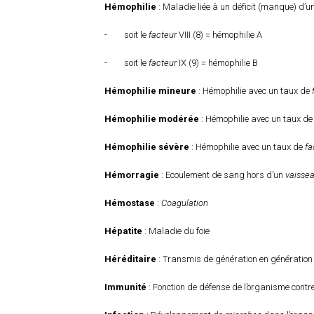
Hémophilie
: Maladie liée à un déficit (manque) d’u
- soit le
facteur
VIII (8) = hémophilie A
- soit le
facteur
IX (9) = hémophilie B
Hémophilie mineure
: Hémophilie avec un taux de
Hémophilie modérée
: Hémophilie avec un taux d
Hémophilie sévère
: Hémophilie avec un taux de
fa
Hémorragie
: Ecoulement de sang hors d’un
vaisse
Hémostase
:
Coagulation
Hépatite
: Maladie du foie
Héréditaire
: Transmis de génération en génération
Immunité
: Fonction de défense de l’organisme contr