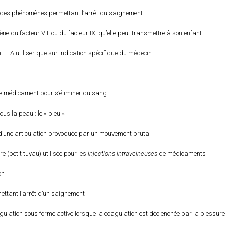
des phénomènes permettant l’arrêt du saignement
e du facteur VIII ou du facteur IX, qu’elle peut transmettre à son enfant
 – A utiliser que sur indication spécifique du médecin.
e médicament pour s’éliminer du sang
ous la peau : le « bleu »
d’une articulation provoquée par un mouvement brutal
re (petit tuyau) utilisée pour les
injections intraveineuses
de médicaments
ion
ttant l’arrêt d’un saignement
agulation sous forme active lorsque la coagulation est déclenchée par la blessu