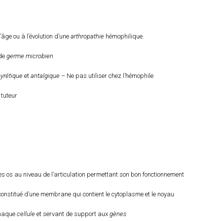
l’âge ou à l’évolution d’une
arthropathie
hémophilique.
 de
germe microbien
pyrétique
et
antalgique
– Ne pas utiliser chez l’hémophile
 tuteur
des os au niveau de l’articulation permettant son bon fonctionnement
constitué d’une membrane qui contient le cytoplasme et le noyau
haque
cellule
et servant de support aux
gènes