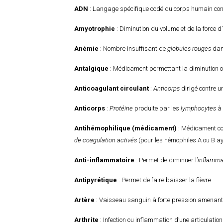
ADN
: Langage spécifique codé du corps humain con
Amyotrophie
: Diminution du volume et de la force 
Anémie
: Nombre insuffisant de
globules rouges
dan
Antalgique
: Médicament permettant la diminution ou
Anticoagulant circulant
:
Anticorps
dirigé contre 
Anticorps
:
Protéine
produite par les
lymphocytes
à 
Antihémophilique (médicament)
: Médicament c
de coagulation activés
(pour les hémophiles A ou B a
Anti-inflammatoire
: Permet de diminuer l’
inflamma
Antipyrétique
: Permet de faire baisser la fièvre
Artère
: Vaisseau sanguin à forte pression amenant
Arthrite
: Infection ou inflammation d’une articulatio