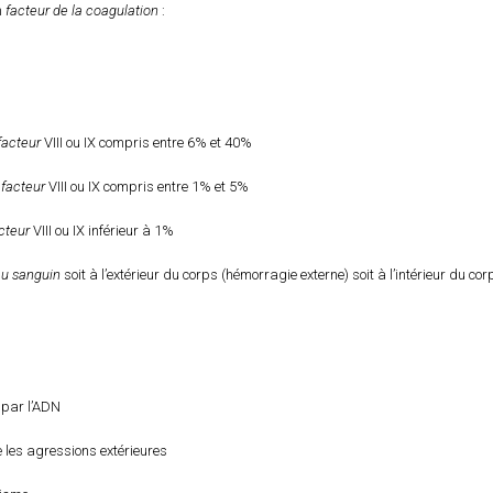
n
facteur de la coagulation
:
facteur
VIII ou IX compris entre 6% et 40%
e
facteur
VIII ou IX compris entre 1% et 5%
cteur
VIII ou IX inférieur à 1%
au sanguin
soit à l’extérieur du corps (hémorragie externe) soit à l’intérieur du c
 par l’ADN
e les agressions extérieures