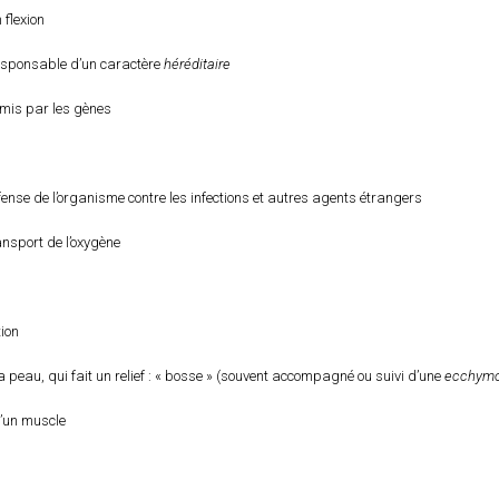
n flexion
esponsable d’un caractère
héréditaire
mis par les gènes
ense de l’organisme contre les infections et autres agents étrangers
nsport de l’oxygène
tion
 peau, qui fait un relief : « bosse » (souvent accompagné ou suivi d’une
ecchym
 d’un muscle