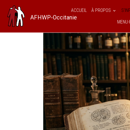
ACCUEIL
À PROPOS
S'I
AFHWP-Occitanie
MENU-
AFHWPO
Pages
S'INFORMER
Gl