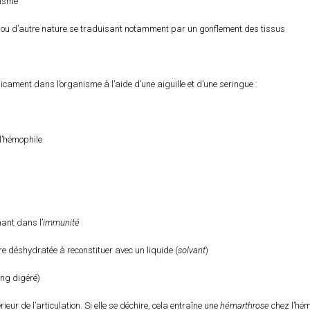
nisme
e ou d’autre nature se traduisant notamment par un gonflement des tissus
icament dans l’organisme à l’aide d’une aiguille et d’une seringue :
l’hémophile
nant dans l’
immunité
 déshydratée à reconstituer avec un liquide (
solvant
)
ang digéré)
eur de l’articulation. Si elle se déchire, cela entraîne une
hémarthrose
chez l’hé