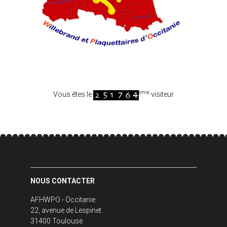
ème
Vous êtes le
visiteur
NOUS CONTACTER
AFHWPO - Occitanie
22, avenue de Lespinet
31400 Toulouse