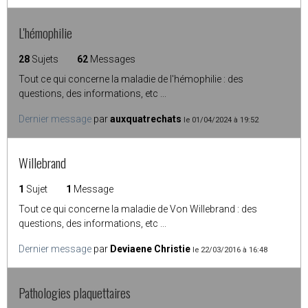
L'hémophilie
28
Sujets
62
Messages
Tout ce qui concerne la maladie de l'hémophilie : des
questions, des informations, etc ...
Dernier message
par
auxquatrechats
le 01/04/2024 à 19:52
Willebrand
1
Sujet
1
Message
Tout ce qui concerne la maladie de Von Willebrand : des
questions, des informations, etc ...
Dernier message
par
Deviaene Christie
le 22/03/2016 à 16:48
Pathologies plaquettaires