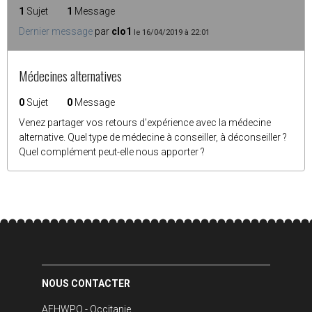
1
Sujet
1
Message
Dernier message
par
clo1
le 16/04/2019 à 22:01
Médecines alternatives
0
Sujet
0
Message
Venez partager vos retours d'expérience avec la médecine
alternative. Quel type de médecine à conseiller, à déconseiller ?
Quel complément peut-elle nous apporter ?
NOUS CONTACTER
AFHWPO - Occitanie