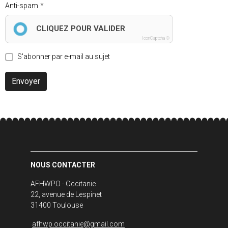
Anti-spam
CLIQUEZ POUR VALIDER
IconCaptcha ©
S'abonner par e-mail au sujet
Envoyer
NOUS CONTACTER
AFHWPO - Occitanie
22, avenue de Lespinet
31400 Toulouse
afhwp.occitanie@gmail.com