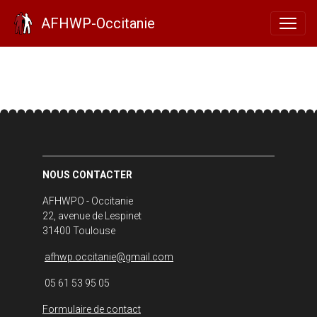
S'ENGAGER
AFHWP-Occitanie
NOUS CONTACTER
AFHWPO - Occitanie
22, avenue de Lespinet
31400 Toulouse
afhwp.occitanie@gmail.com
05 61 53 95 05
Formulaire de contact