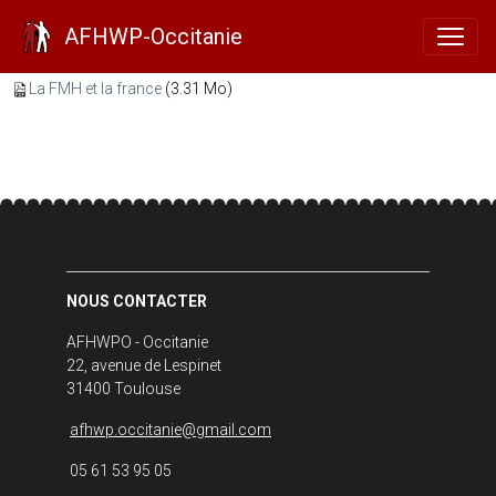
La FMH et la France
AFHWP-Occitanie
La FMH et la france
(3.31 Mo)
NOUS CONTACTER
AFHWPO - Occitanie
22, avenue de Lespinet
31400 Toulouse
afhwp.occitanie@gmail.com
05 61 53 95 05