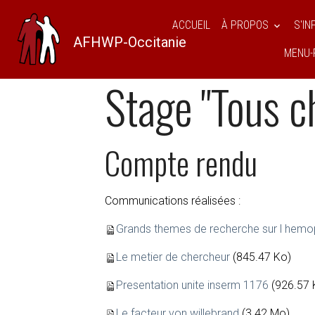
ACCUEIL
À PROPOS
S'I
AFHWP-Occitanie
MENU-
AFHWPO
Pages
SE RÉUNIR
Com
Stage "Tous c
Compte rendu
Communications réalisées :
Grands themes de recherche sur l hemop
Le metier de chercheur
(845.47 Ko)
Presentation unite inserm 1176
(926.57 
Le facteur von willebrand
(3.42 Mo)