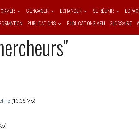
NFORMER
S'ENGAGER
ÉCHANGER
SE RÉUNIR
ESPAC
FORMATION
PUBLICATIONS
PUBLICATIONS AFH
GLOSSAIRE
ptes rendus
Historique
Stage "Tous chercheurs"
hercheurs"
hilie
(13.38 Mo)
Ko)