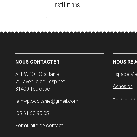
Institutions
NOUS CONTACTER
NOUS REJ
AFHWPO - Occitanie
Espace M
22, avenue de Lespinet
Adhésion
31400 Toulouse
Faire un do
afhwp.occitanie@gmail.com
05 61 53 95 05
Formulaire de contact