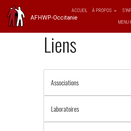
ACCUEIL
À PROPOS
S'I
AFHWP-Occitanie
MENU-
AFHWPO
Pages
Liens
Liens
Associations
Laboratoires