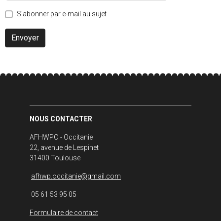
S'abonner par e-mail au sujet
Envoyer
NOUS CONTACTER
AFHWPO - Occitanie
22, avenue de Lespinet
31400 Toulouse
afhwp.occitanie@gmail.com
05 61 53 95 05
Formulaire de contact