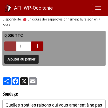
Inscription à un évènement
AFHWP-Occitanie
Disponibilité :
En cours de réapprovisionnement, livraison en 7
jours
0,00€ TTC
Ajouter au panier
Partager
Facebook
X
Email
Sondage
Quelles sont les raisons qui vous amènent à ne pas